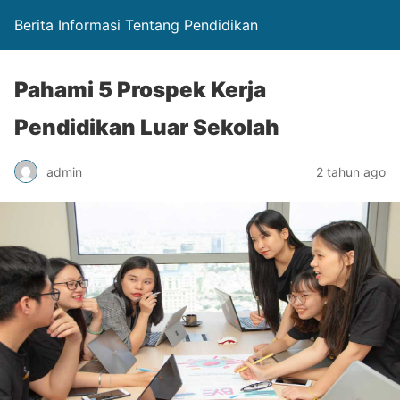
Berita Informasi Tentang Pendidikan
Pahami 5 Prospek Kerja
Pendidikan Luar Sekolah
admin
2 tahun ago