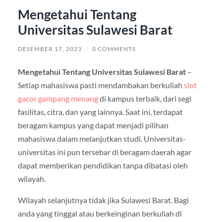
Mengetahui Tentang
Universitas Sulawesi Barat
DESEMBER 17, 2023
/
0 COMMENTS
Mengetahui Tentang Universitas Sulawesi Barat
–
Setiap mahasiswa pasti mendambakan berkuliah
slot
gacor gampang menang
di kampus terbaik, dari segi
fasilitas, citra, dan yang lainnya. Saat ini, terdapat
beragam kampus yang dapat menjadi pilihan
mahasiswa dalam melanjutkan studi. Universitas-
universitas ini pun tersebar di beragam daerah agar
dapat memberikan pendidikan tanpa dibatasi oleh
wilayah.
Wilayah selanjutnya tidak jika Sulawesi Barat. Bagi
anda yang tinggal atau berkeinginan berkuliah di