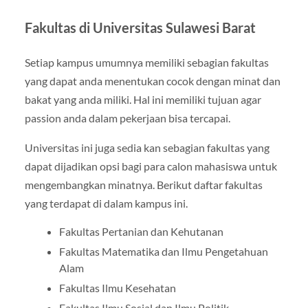
Fakultas di Universitas Sulawesi Barat
Setiap kampus umumnya memiliki sebagian fakultas
yang dapat anda menentukan cocok dengan minat dan
bakat yang anda miliki. Hal ini memiliki tujuan agar
passion anda dalam pekerjaan bisa tercapai.
Universitas ini juga sedia kan sebagian fakultas yang
dapat dijadikan opsi bagi para calon mahasiswa untuk
mengembangkan minatnya. Berikut daftar fakultas
yang terdapat di dalam kampus ini.
Fakultas Pertanian dan Kehutanan
Fakultas Matematika dan Ilmu Pengetahuan
Alam
Fakultas Ilmu Kesehatan
Fakultas Ilmu Sosial dan Ilmu Politik