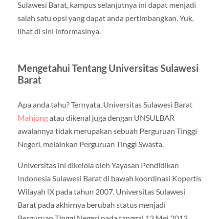
Sulawesi Barat, kampus selanjutnya ini dapat menjadi
salah satu opsi yang dapat anda pertimbangkan. Yuk,
lihat di sini informasinya.
Mengetahui Tentang Universitas Sulawesi
Barat
Apa anda tahu? Ternyata, Universitas Sulawesi Barat
Mahjong
atau dikenal juga dengan UNSULBAR
awalannya tidak merupakan sebuah Perguruan Tinggi
Negeri, melainkan Perguruan Tinggi Swasta.
Universitas ini dikelola oleh Yayasan Pendidikan
Indonesia Sulawesi Barat di bawah koordinasi Kopertis
Wilayah IX pada tahun 2007. Universitas Sulawesi
Barat pada akhirnya berubah status menjadi
Perguruan Tinggi Negeri pada tanggal 13 Mei 2013.