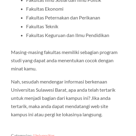
Fakultas Ekonomi
Fakultas Peternakan dan Perikanan
Fakultas Teknik
Fakultas Keguruan dan Ilmu Pendidikan
Masing-masing fakultas memiliki sebagian program
studi yang dapat anda menentukan cocok dengan
minat kamu.
Nah, sesudah mendengar informasi berkenaan
Universitas Sulawesi Barat, apa anda telah tertarik
untuk menjadi bagian dari kampus ini? Jika anda
tertarik, maka anda dapat mendatangi web site
kampus ini atau pergi ke lokasinya langsung.
Categories:
Universitas