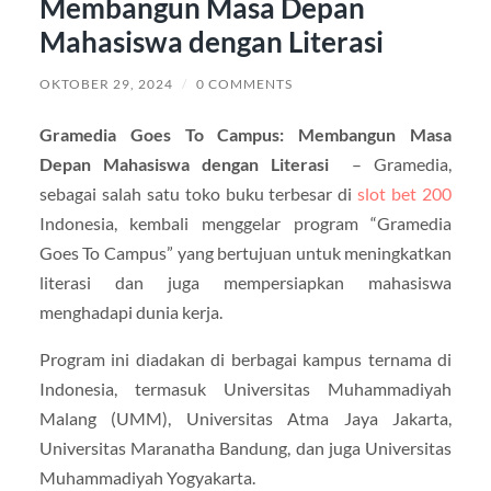
Membangun Masa Depan
Mahasiswa dengan Literasi
OKTOBER 29, 2024
/
0 COMMENTS
Gramedia Goes To Campus: Membangun Masa
Depan Mahasiswa dengan Literasi
– Gramedia,
sebagai salah satu toko buku terbesar di
slot bet 200
Indonesia, kembali menggelar program “Gramedia
Goes To Campus” yang bertujuan untuk meningkatkan
literasi dan juga mempersiapkan mahasiswa
menghadapi dunia kerja.
Program ini diadakan di berbagai kampus ternama di
Indonesia, termasuk Universitas Muhammadiyah
Malang (UMM), Universitas Atma Jaya Jakarta,
Universitas Maranatha Bandung, dan juga Universitas
Muhammadiyah Yogyakarta.