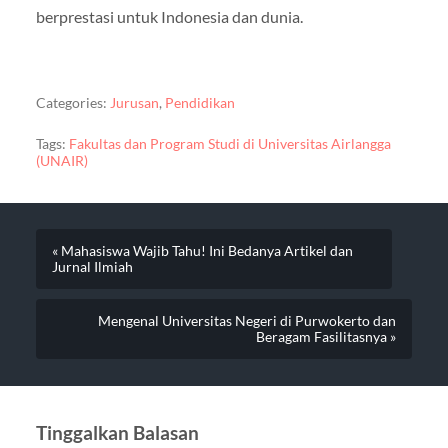
berprestasi untuk Indonesia dan dunia.
Categories:
Jurusan
,
Pendidikan
Tags:
Fakultas dan Program Studi di Universitas Airlangga
(UNAIR)
« Mahasiswa Wajib Tahu! Ini Bedanya Artikel dan
Jurnal Ilmiah
Mengenal Universitas Negeri di Purwokerto dan
Beragam Fasilitasnya »
Tinggalkan Balasan