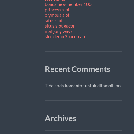
bonus new member 100
princess slot
olympus slot
situs slot
situs slot gacor
mahjong ways
slot demo Spaceman
Recent Comments
Tidak ada komentar untuk ditampilkan.
Archives