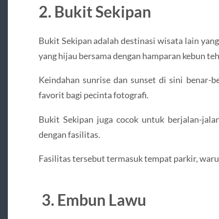
2. Bukit Sekipan
Bukit Sekipan adalah destinasi wisata lain y
yang hijau bersama dengan hamparan kebun teh 
Keindahan sunrise dan sunset di sini benar-b
favorit bagi pecinta fotografi.
Bukit Sekipan juga cocok untuk berjalan-jala
dengan fasilitas.
Fasilitas tersebut termasuk tempat parkir, war
3. Embun Lawu