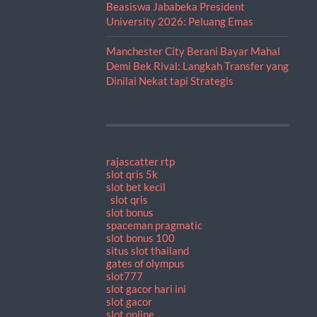
Beasiswa Jababeka President
University 2026: Peluang Emas
Manchester City Berani Bayar Mahal
Demi Bek Rival: Langkah Transfer yang
Dinilai Nekat tapi Strategis
rajascatter rtp
slot qris 5k
slot bet kecil
slot qris
slot bonus
spaceman pragmatic
slot bonus 100
situs slot thailand
gates of olympus
slot777
slot gacor hari ini
slot gacor
slot online