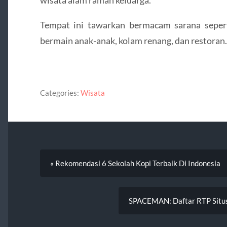
Tempat ini tawarkan bermacam sarana seperti
bermain anak-anak, kolam renang, dan restoran.
Categories:
Wisata
« Rekomendasi 6 Sekolah Kopi Terbaik Di Indonesia
SPACEMAN: Daftar RTP Situs 