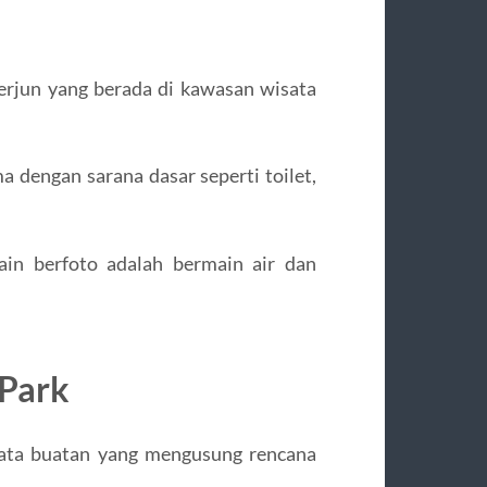
 terjun yang berada di kawasan wisata
a dengan sarana dasar seperti toilet,
ain berfoto adalah bermain air dan
Park
ata buatan yang mengusung rencana