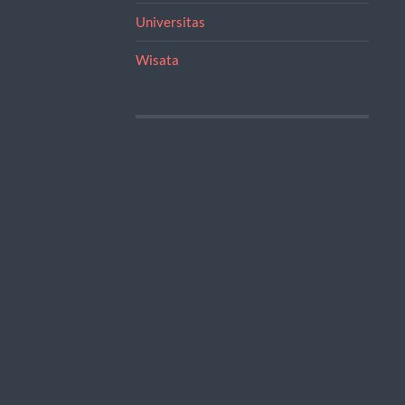
Universitas
Wisata