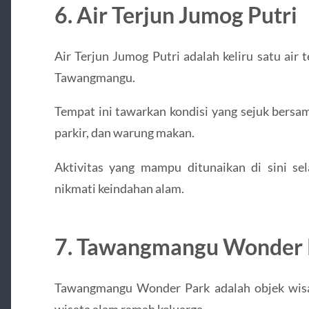
6. Air Terjun Jumog Putri
Air Terjun Jumog Putri adalah keliru satu air
Tawangmangu.
Tempat ini tawarkan kondisi yang sejuk bersam
parkir, dan warung makan.
Aktivitas yang mampu ditunaikan di sini sel
nikmati keindahan alam.
7. Tawangmangu Wonder 
Tawangmangu Wonder Park adalah objek wis
wisata alam ramah keluarga.