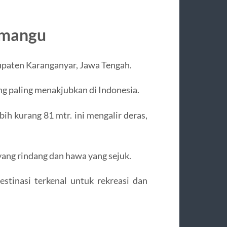
gmangu
paten Karanganyar, Jawa Tengah.
g paling menakjubkan di Indonesia.
ih kurang 81 mtr. ini mengalir deras,
ng rindang dan hawa yang sejuk.
stinasi terkenal untuk rekreasi dan