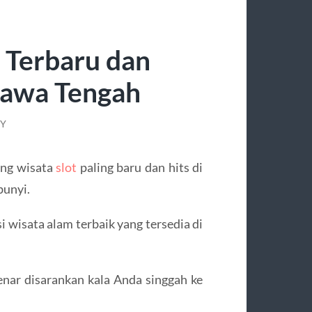
 Terbaru dan
Jawa Tengah
KY
tang wisata
slot
paling baru dan hits di
bunyi.
 wisata alam terbaik yang tersedia di
nar disarankan kala Anda singgah ke