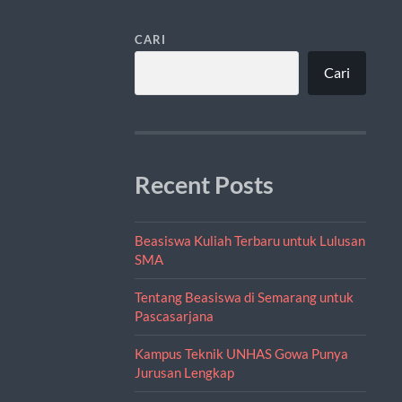
CARI
Cari
Recent Posts
Beasiswa Kuliah Terbaru untuk Lulusan
SMA
Tentang Beasiswa di Semarang untuk
Pascasarjana
Kampus Teknik UNHAS Gowa Punya
Jurusan Lengkap