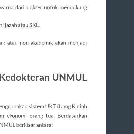
 warna dari dokter untuk mendukung
 ijazah atau SKL.
demik atau non-akademik akan menjadi
as Kedokteran UNMUL
enggunakan sistem UKT (Uang Kuliah
an ekonomi orang tua. Berdasarkan
NMUL berkisar antara: