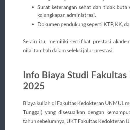
Surat keterangan sehat dan tidak buta
kelengkapan administrasi.
Dokumen pendukung seperti KTP, KK, dan
Selain itu, memiliki sertifikat prestasi aka
nilai tambah dalam seleksi jalur prestasi.
Info Biaya Studi Fakult
2025
Biaya kuliah di Fakultas Kedokteran UNMUL m
Tunggal) yang disesuaikan dengan kemampu
tahun sebelumnya, UKT Fakultas Kedokteran U