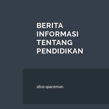
BERITA
INFORMASI
TENTANG
PENDIDIKAN
situs spaceman