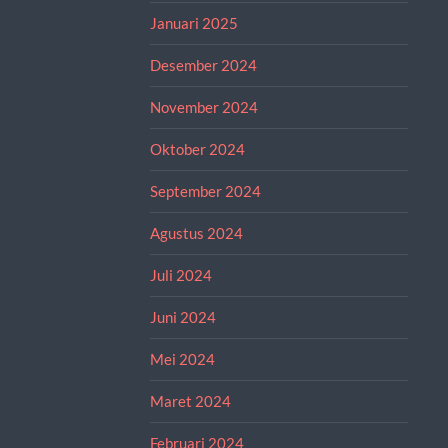
Januari 2025
Desember 2024
November 2024
Oktober 2024
September 2024
Agustus 2024
Juli 2024
Juni 2024
Mei 2024
Maret 2024
Februari 2024