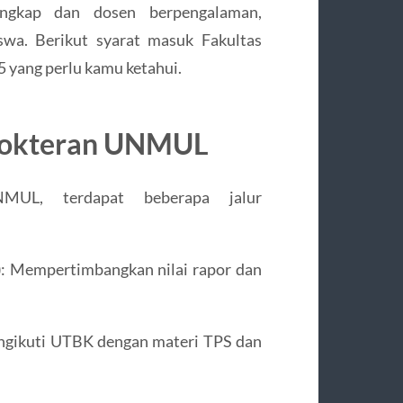
ngkap dan dosen berpengalaman,
swa. Berikut syarat masuk Fakultas
 yang perlu kamu ketahui.
edokteran UNMUL
MUL, terdapat beberapa jalur
)
: Mempertimbangkan nilai rapor dan
ngikuti UTBK dengan materi TPS dan