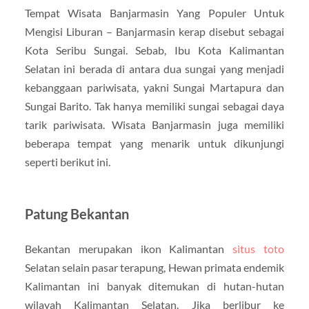
Tempat Wisata Banjarmasin Yang Populer Untuk
Mengisi Liburan – Banjarmasin kerap disebut sebagai
Kota Seribu Sungai. Sebab, Ibu Kota Kalimantan
Selatan ini berada di antara dua sungai yang menjadi
kebanggaan pariwisata, yakni Sungai Martapura dan
Sungai Barito. Tak hanya memiliki sungai sebagai daya
tarik pariwisata. Wisata Banjarmasin juga memiliki
beberapa tempat yang menarik untuk dikunjungi
seperti berikut ini.
Patung Bekantan
Bekantan merupakan ikon Kalimantan
situs toto
Selatan selain pasar terapung, Hewan primata endemik
Kalimantan ini banyak ditemukan di hutan-hutan
wilayah Kalimantan Selatan. Jika berlibur ke