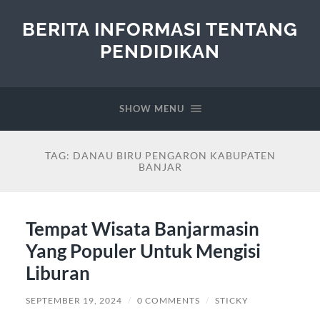
BERITA INFORMASI TENTANG
PENDIDIKAN
SHOW MENU
TAG:
DANAU BIRU PENGARON KABUPATEN
BANJAR
Tempat Wisata Banjarmasin
Yang Populer Untuk Mengisi
Liburan
SEPTEMBER 19, 2024
/
0 COMMENTS
/
STICKY