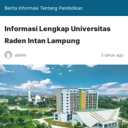
Berita Informasi Tentang Pendidikan
Informasi Lengkap Universitas
Raden Intan Lampung
admin
3 tahun ago