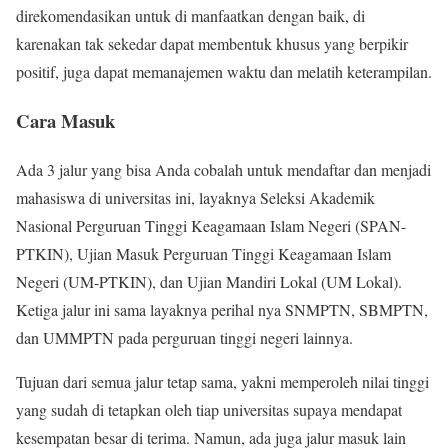
direkomendasikan untuk di manfaatkan dengan baik, di
karenakan tak sekedar dapat membentuk khusus yang berpikir
positif, juga dapat memanajemen waktu dan melatih keterampilan.
Cara Masuk
Ada 3 jalur yang bisa Anda cobalah untuk mendaftar dan menjadi
mahasiswa di universitas ini, layaknya Seleksi Akademik
Nasional Perguruan Tinggi Keagamaan Islam Negeri (SPAN-
PTKIN), Ujian Masuk Perguruan Tinggi Keagamaan Islam
Negeri (UM-PTKIN), dan Ujian Mandiri Lokal (UM Lokal).
Ketiga jalur ini sama layaknya perihal nya SNMPTN, SBMPTN,
dan UMMPTN pada perguruan tinggi negeri lainnya.
Tujuan dari semua jalur tetap sama, yakni memperoleh nilai tinggi
yang sudah di tetapkan oleh tiap universitas supaya mendapat
kesempatan besar di terima. Namun, ada juga jalur masuk lain